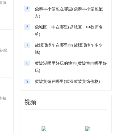
旅游
鼎泰丰小笼包在哪里(鼎泰丰小笼包配
5
方)
鼎城区一中在哪里(鼎城区一中教师名
6
单)
黛螺顶缆车在哪里坐(黛螺顶缆车多少
7
花缭
钱)
黄陂湖哪里好玩的地方(黄陂室内哪里好
8
玩)
黄陂宾馆在哪里(武汉黄陂宾馆价格)
9
常被
视频