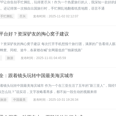
PP让你告别手忙脚乱，玩得更尽兴！作为一个热爱旅行的人，我深知一款好的
利。还记得第一次独自出国旅行时，手忙脚乱地翻着纸质地图，语言不通
手忙脚乱
尽兴
发布时间：2025-11-02 02:12:07
平台好？资深驴友的掏心窝子建议
？资深驴友的掏心窝子建议 每次打开手机想报个旅行团，满屏的广告看得人眼
窝、同程、途牛...各家都在喊"全网最低价""独家线路"
议
旅游
发布时间：2025-11-01 04:45:59
全：跟着镜头玩转中国最美海滨城市
着镜头玩转中国最美海滨城市 作为一个在三亚生活了五年的"新三亚人"，我经
该怎么玩？"说实话，文字攻略看再多，都不如一段生动的视频来得
亚旅游
中国最美
发布时间：2025-10-31 19:26:34