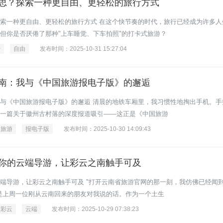
思？探索一种更自由、更轻松的旅行方式
索一种更自由、更轻松的旅行方式 在这个快节奏的时代，旅行已经成为许多人
但你是否厌倦了那种"上车睡觉、下车拍照"的打卡式旅游？
行
自由
发布时间：2025-10-31 15:27:04
南：我与《中国旅游报电子版》的邂逅
与《中国旅游报电子版》的邂逅 清晨的地铁车厢里，我习惯性地掏出手机。手
一篇关于徽州古村落的深度报道吸引——这正是《中国旅游
国旅游
报电子版
发布时间：2025-10-30 14:09:43
你的云端导游，让彩云之南触手可及
端导游，让彩云之南触手可及 "打开云南省旅游官网的那一刻，我仿佛已经闻
是上周一位刚从云南回来的朋友对我说的话。作为一个土生
彩云
云端
发布时间：2025-10-29 07:38:23