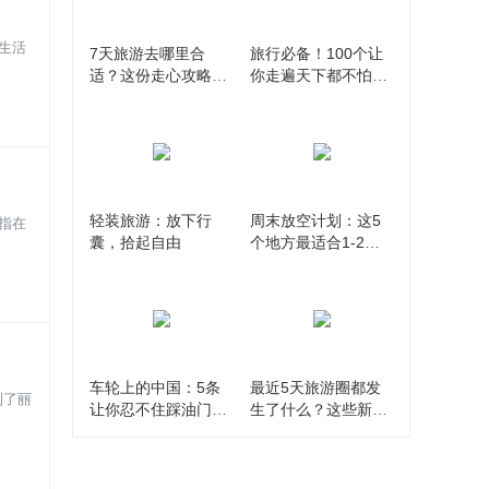
生活
7天旅游去哪里合
旅行必备！100个让
适？这份走心攻略让
你走遍天下都不怕的
你告别选择困难症
旅游单词全收录
轻装旅游：放下行
周末放空计划：这5
指在
囊，拾起自由
个地方最适合1-2天
短途游，说走就走！
车轮上的中国：5条
最近5天旅游圈都发
到了丽
让你忍不住踩油门的
生了什么？这些新鲜
自驾路线推荐
事值得你关注