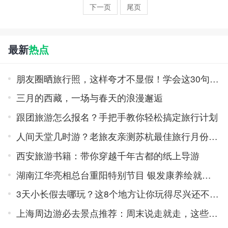
下一页
尾页
最新
热点
朋友圈晒旅行照，这样夸才不显假！学会这30句走心赞美，朋友乐开花
三月的西藏，一场与春天的浪漫邂逅
跟团旅游怎么报名？手把手教你轻松搞定旅行计划
人间天堂几时游？老旅友亲测苏杭最佳旅行月份，错过等一年！
西安旅游书籍：带你穿越千年古都的纸上导游
湖南江华亮相总台重阳特别节目 银发康养绘就民族小城幸福图景
3天小长假去哪玩？这8个地方让你玩得尽兴还不累！
上海周边游必去景点推荐：周末说走就走，这些地方美得不像话！