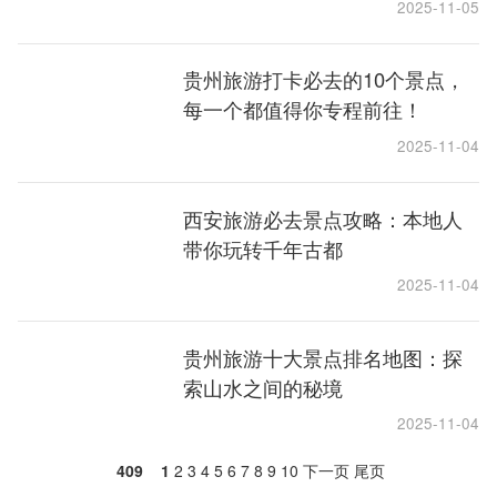
2025-11-05
贵州旅游打卡必去的10个景点，
每一个都值得你专程前往！
2025-11-04
西安旅游必去景点攻略：本地人
带你玩转千年古都
2025-11-04
贵州旅游十大景点排名地图：探
索山水之间的秘境
2025-11-04
409
1
2
3
4
5
6
7
8
9
10
下一页
尾页