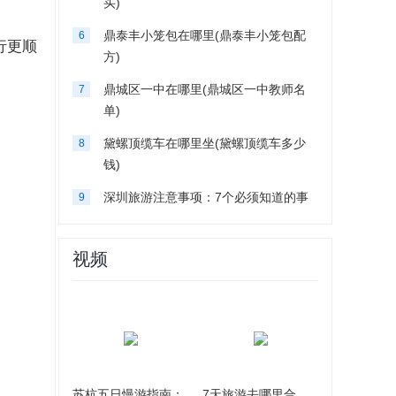
买)
鼎泰丰小笼包在哪里(鼎泰丰小笼包配
6
行更顺
方)
鼎城区一中在哪里(鼎城区一中教师名
7
单)
黛螺顶缆车在哪里坐(黛螺顶缆车多少
8
钱)
深圳旅游注意事项：7个必须知道的事
9
视频
苏杭五日慢游指南：
7天旅游去哪里合