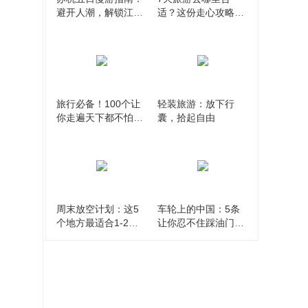
避开人潮，解锁江南
适？这份走心攻略让
水乡的隐秘玩法
你告别选择困难症
旅行必备！100个让
轻装旅游：放下行
你走遍天下都不怕的
囊，拾起自由
旅游单词全收录
周末放空计划：这5
车轮上的中国：5条
个地方最适合1-2天
让你忍不住踩油门的
短途游，说走就走！
自驾路线推荐