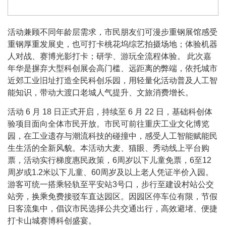
活动兼顾不同年龄层需求，市民朋友们可漫步重钢展馆感受
重钢厚重发展史，也可打卡桃花坞综艺拍摄场地；体验机器
人对战、赛博光影打卡；研学、游玩全流程体验。 此次嘉
年华是摒弃大型科创展会高门槛、远距离的弊端，依托城市
近郊工业旧址打造全民科创乐园，用轻量化活动普及人工智
能知识，带动大渡口老城人气提升、文旅消费增长。
活动 6 月 18 日正式开启，持续至 6 月 22 日，基础科创体
验项目面向全体市民开放。市民可前往重庆工业文化博览
园，在工业遗存与潮流科技的碰撞中，感受人工智能赋能民
生生活的全新风貌。本活动大麦、猫眼、秀动线上平台购
票，活动实行梯度惠民政策，6周岁以下儿童免票，6至12
周岁或1.2米以下儿童、60周岁及以上老人凭证半价入园。
游客可统一搭乘轻轨至平安站3号口，步行至建设村站公交
站旁，换乘免费接驳车直达园区。因园区停车位有限，节假
日客流集中，倡议市民选择公共交通出行，高效避堵、便捷
打卡山城赛博科创盛宴。