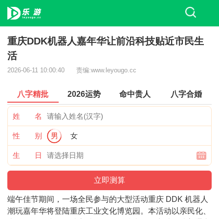
重庆DDK机器人嘉年华让前沿科技贴近市民生
活
2026-06-11 10:00:40
责编:www.leyougo.cc
八字精批
2026运势
命中贵人
八字合婚
姓 名
性 别
男
女
生 日
端午佳节期间，一场全民参与的大型活动重庆 DDK 机器人
潮玩嘉年华将登陆重庆工业文化博览园。本活动以亲民化、